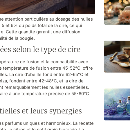
 attention particulière au dosage des huiles
 5 et 6% du poids total de la cire, ce qui
. Cette quantité garantit une diffusion
lité de la bougie.
s selon le type de cire
mpérature de fusion et la compatibilité avec
une température de fusion entre 45-52°C, offre
lles. La cire d’abeille fond entre 62-65°C et
lza, fondant entre 42-48°C, et la cire de
t remarquablement les huiles essentielles.
 faire à une température précise de 55-60°C
ielles et leurs synergies
des parfums uniques et harmonieux. La recette
e, le citron et le petit grain bigarade. La