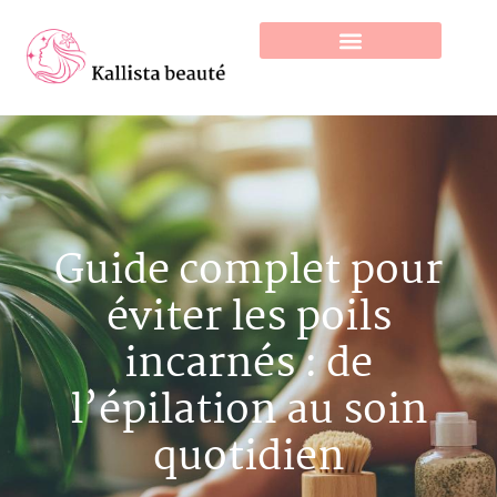
Guide complet pour
éviter les poils
incarnés : de
l’épilation au soin
quotidien